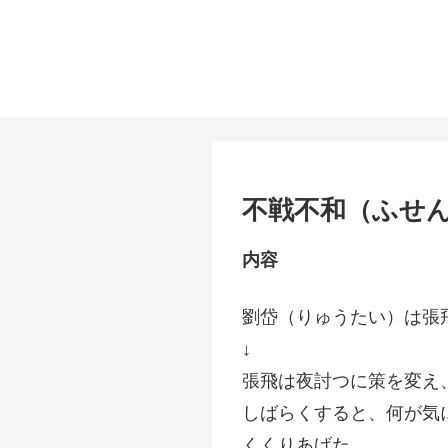
不戦不和（ふせん
内容
劉岱（りゅうたい）は張
↓
張飛は夜討つに策を変え
しばらくすると、何が気
くくりあげた。