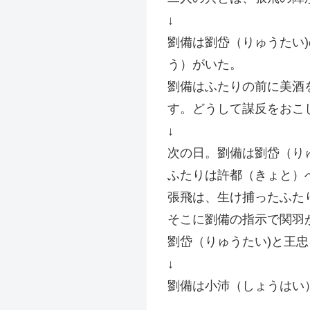
↓
劉備は劉岱（りゅうたい
う）がいた。
劉備はふたりの前に美酒
す。どうして謀反をおこ
↓
次の日。劉備は劉岱（り
ふたりは許都（きょと）
張飛は、生け捕ったふた
そこに劉備の指示で関羽
劉岱（りゅうたい)と王
↓
劉備は小沛（しょうはい