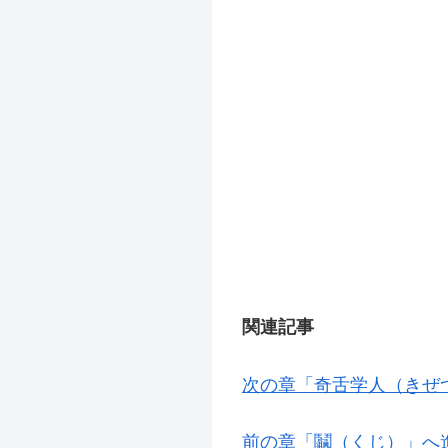
関連記事
次の章「奇舌学人（きぜ
前の章「鬮（くじ）」へ