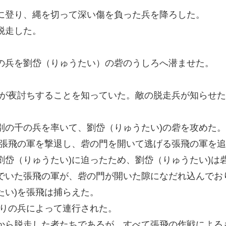
に登り、縄を切って深い傷を負った兵を降ろした。
脱走した。
の兵を劉岱（りゅうたい）の砦のうしろへ潜ませた。
飛が夜討ちすることを知っていた。敵の脱走兵が知らせ
別の千の兵を率いて、劉岱（りゅうたい)の砦を攻めた。
は張飛の軍を撃退し、砦の門を開いて逃げる張飛の軍を
劉岱（りゅうたい)に迫ったため、劉岱（りゅうたい)は
でいた張飛の軍が、砦の門が開いた隙になだれ込んでお
たい)を張飛は捕らえた。
たりの兵によって連行された。
から脱走した者たちであるが、すべて張飛の作戦による