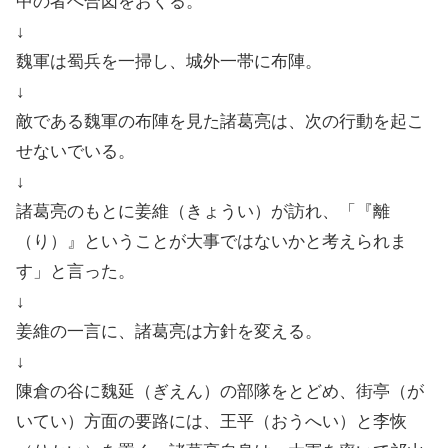
中の者へ合図をおくる。
↓
魏軍は蜀兵を一掃し、城外一帯に布陣。
↓
敵である魏軍の布陣を見た諸葛亮は、次の行動を起こ
せないでいる。
↓
諸葛亮のもとに姜維（きょうい）が訪れ、「『離
（り）』ということが大事ではないかと考えられま
す」と言った。
↓
姜維の一言に、諸葛亮は方針を変える。
↓
陳倉の谷に魏延（ぎえん）の部隊をとどめ、街亭（が
いてい）方面の要路には、王平（おうへい）と李恢