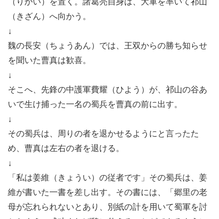
（りかい）を置く。諸葛亮自身は、大軍を率いて祁山
（きざん）へ向かう。
↓
魏の長安（ちょうあん）では、王双からの勝ち知らせ
を聞いた曹真は歓喜。
↓
そこへ、先鋒の中護軍費耀（ひよう）が、祁山の谷あ
いで生け捕った一名の蜀兵を曹真の前に出す。
↓
その蜀兵は、周りの者を退かせるようにと言ったた
め、曹真は左右の者を退ける。
↓
「私は姜維（きょうい）の従者です」その蜀兵は、姜
維が書いた一書を差し出す。その書には、「郷里の老
母が忘れられないとあり、別紙の計を用いて蜀軍を討