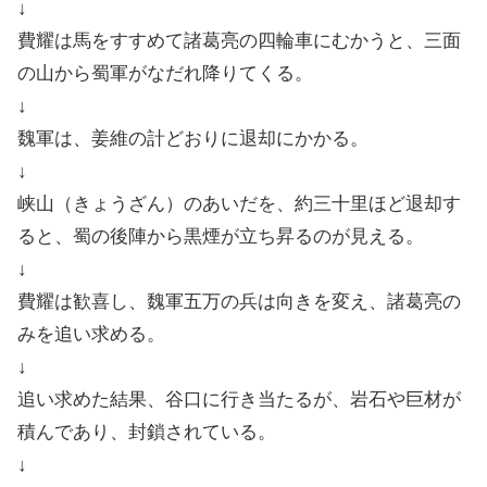
↓
費耀は馬をすすめて諸葛亮の四輪車にむかうと、三面
の山から蜀軍がなだれ降りてくる。
↓
魏軍は、姜維の計どおりに退却にかかる。
↓
峡山（きょうざん）のあいだを、約三十里ほど退却す
ると、蜀の後陣から黒煙が立ち昇るのが見える。
↓
費耀は歓喜し、魏軍五万の兵は向きを変え、諸葛亮の
みを追い求める。
↓
追い求めた結果、谷口に行き当たるが、岩石や巨材が
積んであり、封鎖されている。
↓