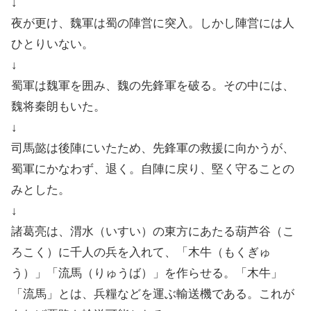
↓
夜が更け、魏軍は蜀の陣営に突入。しかし陣営には人
ひとりいない。
↓
蜀軍は魏軍を囲み、魏の先鋒軍を破る。その中には、
魏将秦朗もいた。
↓
司馬懿は後陣にいたため、先鋒軍の救援に向かうが、
蜀軍にかなわず、退く。自陣に戻り、堅く守ることの
みとした。
↓
諸葛亮は、渭水（いすい）の東方にあたる葫芦谷（こ
ろこく）に千人の兵を入れて、「木牛（もくぎゅ
う）」「流馬（りゅうば）」を作らせる。「木牛」
「流馬」とは、兵糧などを運ぶ輸送機である。これが