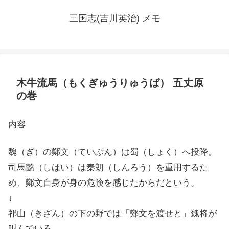
三国志(吉川英治) メモ
木牛流馬（もくぎゅうりゅうば） 五丈原
の巻
内容
魏（ぎ）の鄭文（ていぶん）は蜀（しょく）へ投降。
司馬懿（しばい）は秦朗（しんろう）を重用するた
め、鄭文自身が身の危険を感じたからだという。
↓
祁山（きざん）の下の野では「鄭文を渡せと」魏将が
叫んでいる。