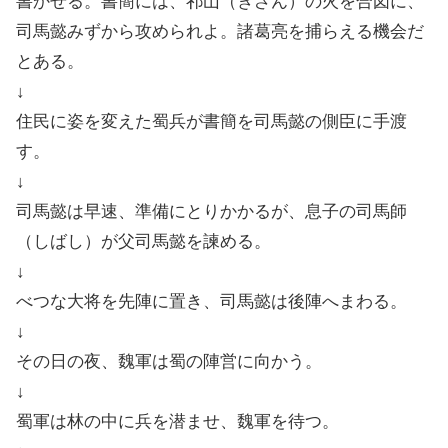
書かせる。書簡には、祁山（きざん）の火を合図に、
司馬懿みずから攻められよ。諸葛亮を捕らえる機会だ
とある。
↓
住民に姿を変えた蜀兵が書簡を司馬懿の側臣に手渡
す。
↓
司馬懿は早速、準備にとりかかるが、息子の司馬師
（しばし）が父司馬懿を諫める。
↓
べつな大将を先陣に置き、司馬懿は後陣へまわる。
↓
その日の夜、魏軍は蜀の陣営に向かう。
↓
蜀軍は林の中に兵を潜ませ、魏軍を待つ。