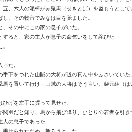
、五、六人の泥棒が赤兎馬（せきとば）を盗もうとして
ばし、その物音でみなは目を覚ました。
と、その中にこの家の息子がいた。
とすると、家の主人が息子の命乞いをして詫びた。
た。
入った。
の手下をつれた山賊の大将が道の真ん中をふさいでいた
兎馬を置いて行け」山賊の大将はそう言い、裴元紹（は
はひげを左手に握って見せた。
が関羽だと知り、馬から飛び降り、ひとりの若者を引き
主人の息子であった。
に乗せられたため、斬ろうとした。