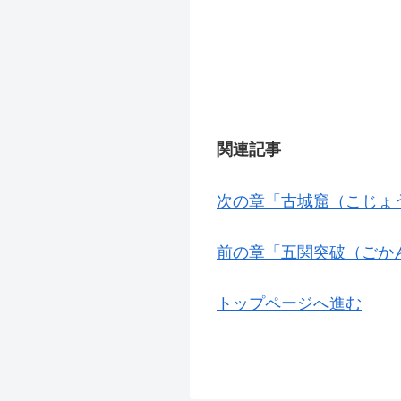
関連記事
次の章「古城窟（こじょ
前の章「五関突破（ごか
トップページへ進む