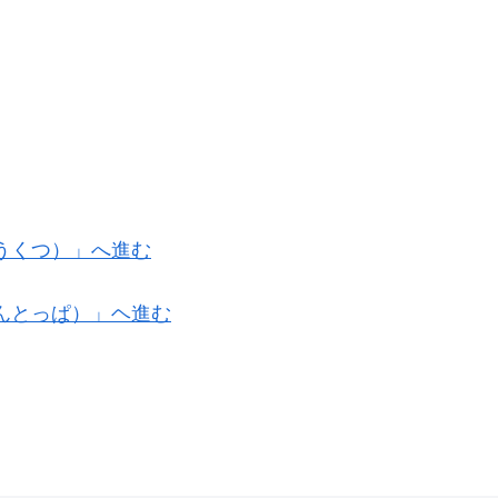
うくつ）」へ進む
んとっぱ）」ヘ進む