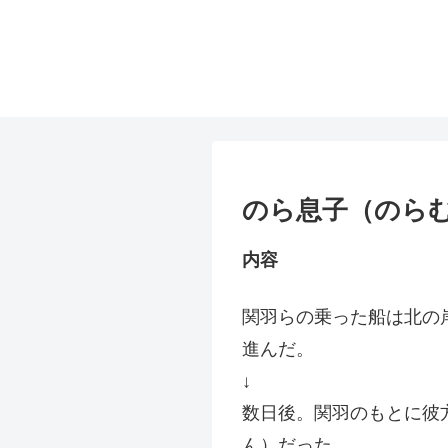
のら息子（のらむ
内容
関羽らの乗った船は北の
進んだ。
↓
数日後。関羽のもとに彼
ん）だった。