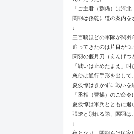
「ご主君（劉備）は河北
関羽は孫乾に道の案内を
↓
三百騎ほどの軍隊が関羽
追ってきたのは片目がつ
関羽の偃月刀（えんげつ
「戦いは止めたまえ」叫
急使は通行手形を出して
夏侯惇はきかずに戦いを
「丞相（曹操）のご命令
夏侯惇は軍兵とともに退
張遼と別れる際、関羽は
↓
夜となり、関羽らは民家