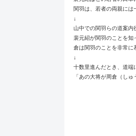
関羽は、若者の両親には
↓
山中での関羽らの道案内
裴元紹が関羽のことを知
倉は関羽のことを非常に
↓
十数里進んだとき、道端
「あの大将が周倉（しゅ