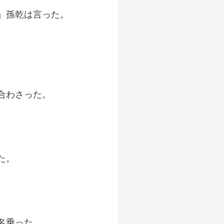
」孫乾は言った。
合わさった。
た。
。
名乗った。