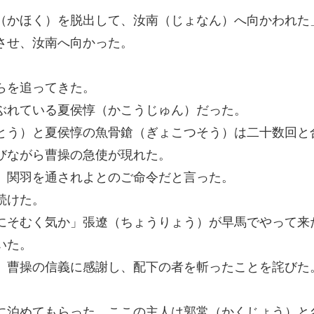
（かほく）を脱出して、汝南（じょなん）へ向かわれた
させ、汝南へ向かった。
らを追ってきた。
ぶれている夏侯惇（かこうじゅん）だった。
とう）と夏侯惇の魚骨鎗（ぎょこつそう）は二十数回と
びながら曹操の急使が現れた。
、関羽を通されよとのご命令だと言った。
続けた。
にそむく気か」張遼（ちょうりょう）が早馬でやって来
いた。
、曹操の信義に感謝し、配下の者を斬ったことを詫びた
に泊めてもらった。ここの主人は郭常（かくじょう）と