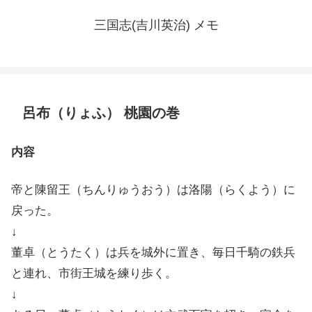
三国志(吉川英治) メモ
呂布（りょふ） 桃園の巻
内容
帝と陳留王（ちんりゅうおう）は洛陽（らくよう）に
戻った。
↓
董卓（とうたく）は兵を城外に置き、毎日千騎の鉄兵
と連れ、市街王城を練り歩く。
↓