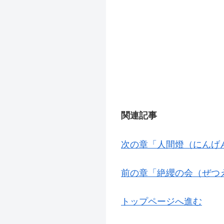
関連記事
次の章「人間燈（にんげ
前の章「絶纓の会（ぜつ
トップページへ進む