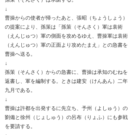
↓
曹操からの使者が帰ったあと、張昭（ちょうしょう）
の提案により、孫策は「孫策（そんさく）軍は袁術
（えんじゅつ）軍の側面を攻めるゆえ、曹操軍は袁術
（えんじゅつ）軍の正面より攻めたまえ」との急書を
曹操へ送る。
↓
孫策（そんさく）からの急書に、曹操は承知のむねを
返書し、軍を編制する。ときは建安（けんあん）二年
九月である。
↓
曹操は許都を出発するに先立ち、予州（よしゅう）の
劉備と徐州（じょしゅう）の呂布（りょふ）にも参戦
を要請する。