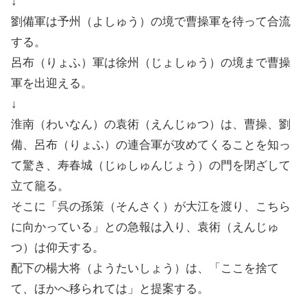
↓
劉備軍は予州（よしゅう）の境で曹操軍を待って合流
する。
呂布（りょふ）軍は徐州（じょしゅう）の境まで曹操
軍を出迎える。
↓
淮南（わいなん）の袁術（えんじゅつ）は、曹操、劉
備、呂布（りょふ）の連合軍が攻めてくることを知っ
て驚き、寿春城（じゅしゅんじょう）の門を閉ざして
立て籠る。
そこに「呉の孫策（そんさく）が大江を渡り、こちら
に向かっている」との急報は入り、袁術（えんじゅ
つ）は仰天する。
配下の楊大将（ようたいしょう）は、「ここを捨て
て、ほかへ移られては」と提案する。