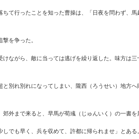
落ちて行ったことを知った曹操は、「日夜を問わず、馬
追撃を争った。
受けながら、敵に当っては逃げを繰り返した。味方は三
超と別れ別れになってしまい、隴西（ろうせい）地方へ
）郊外まで来ると、早馬が荀彧（じゅんいく）の一書を
少しでも早く、兵を収めて、許都に帰られませ」とある