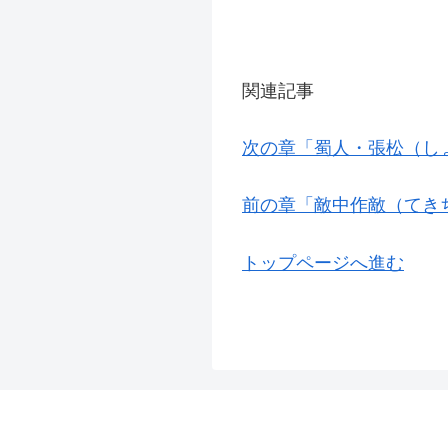
関連記事
次の章「蜀人・張松（し
前の章「敵中作敵（てき
トップページへ進む