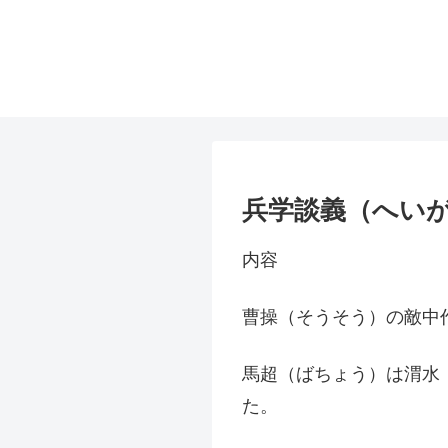
兵学談義（へいが
内容
曹操（そうそう）の敵中
馬超（ばちょう）は渭水
た。