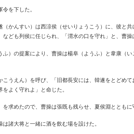
軍令を下した。
遂（かんすい）は西涼侯（せいりょうこう）に、彼と共
）なども列侯に任じられ、「渭水の口を守れ」と、曹操
うふ）の提案により、曹操は楊阜（ようふ）と韋康（い
かこうえん）を呼び、「旧都長安には、韓遂をとどめて
界をよく守れよ」と命じた。
）を求めたので、曹操は張既も残らせ、夏侯淵とともに
操は諸大将と一緒に酒を飲む場を設けた。