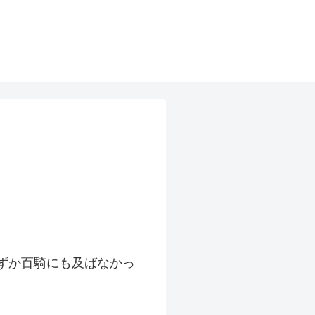
ずか百騎にも及ばなかっ