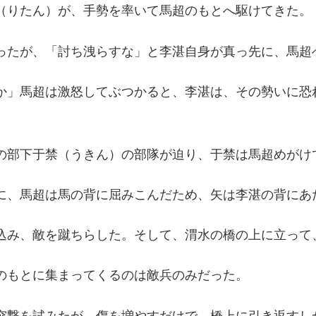
（りたん）が、手勢を率いて馬超のもとへ駆けてきた。
ったが、「討ち洩らすな」と李湛自身が真っ先に、馬超
か」馬超は激怒してぶつかると、李湛は、その勢いに恐
の部下于禁（うきん）の部隊が迫り、于禁は馬超めがけ
に、馬超は馬の背に屈みこんだため、矢は李湛の背にあ
込み、敵を蹴ちらした。そして、渭水の橋の上に立って
のもとに集まってくるのは敵兵のみだった。
突撃を試みたが、傷を増やすだけで、橋上に引き返すし