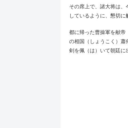
その席上で、諸大将は、
しているように、懇切に
都に帰った曹操軍を献帝
の相国（しょうこく）蕭
剣を佩（は）いて朝廷に