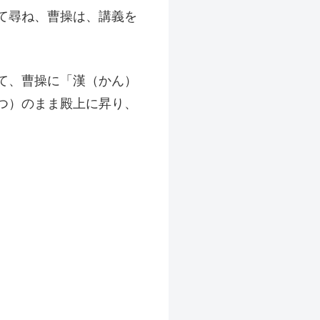
て尋ね、曹操は、講義を
て、曹操に「漢（かん）
つ）のまま殿上に昇り、