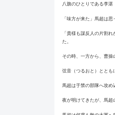
八旗のひとりである李湛
「味方が来た」馬超は思
「貴様も謀反人の片割れ
た。
その時、一方から、曹操
弦音（つるおと）ととも
馬超は于禁の部隊へ攻め
夜が明けてきたが、馬超
馬超は何度も敵の大軍へ