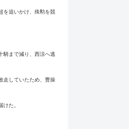
超を追いかけ、殊勲を競
十騎まで減り、西涼へ逃
敗走していたため、曹操
届けた。
。