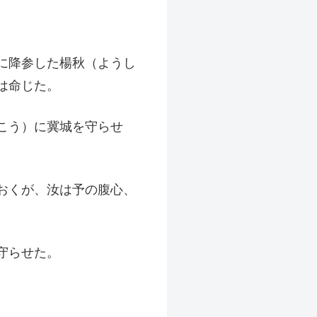
に降参した楊秋（ようし
は命じた。
こう）に冀城を守らせ
おくが、汝は予の腹心、
守らせた。