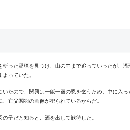
を斬った潘璋を見つけ、山の中まで追っていったが、潘
まよっていた。
ていたので、関興は一飯一宿の恩を乞うため、中に入っ
に、亡父関羽の画像が祀られているからだ。
羽の子だと知ると、酒を出して歓待した。