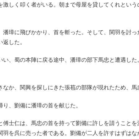
を激しく叩く者がいる。朝まで母屋を貸してくれという
、潘璋に飛びかかり、首を斬った。そして、関羽を討っ
い返した。
いい、蜀の本陣に戻る途中、潘璋の部下馬忠と遭遇した
さなか、関興を探しにきた張苞の部隊が現れたため、馬
帰り、劉備に潘璋の首を献じた。
と傅士仁は、馬忠の首を持って劉備に許しを請うことを
関羽を呉に売った者である。劉備が二人を許すはずはな