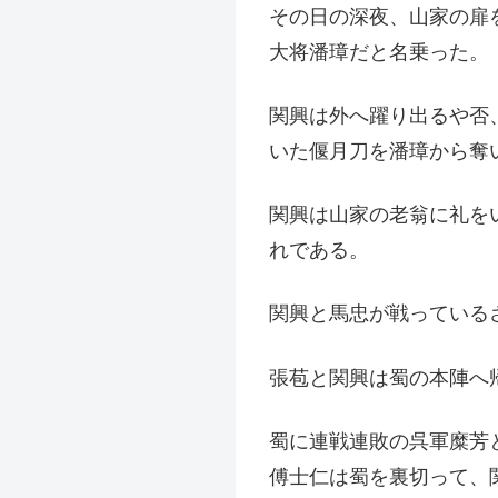
その日の深夜、山家の扉
大将潘璋だと名乗った。
関興は外へ躍り出るや否
いた偃月刀を潘璋から奪
関興は山家の老翁に礼を
れである。
関興と馬忠が戦っている
張苞と関興は蜀の本陣へ
蜀に連戦連敗の呉軍糜芳
傅士仁は蜀を裏切って、