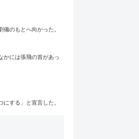
劉備のもとへ向かった。
なかには張飛の首があっ
つにする」と宣言した。