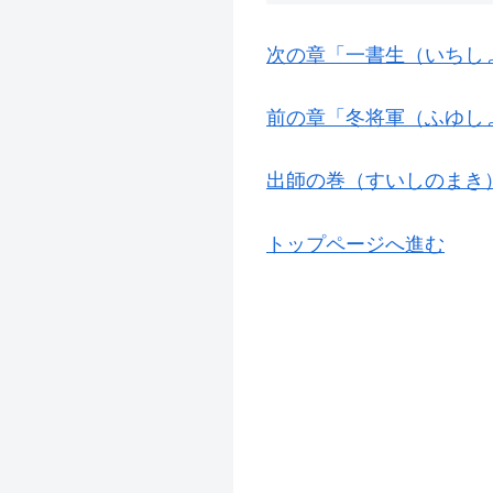
次の章「一書生（いちし
前の章「冬将軍（ふゆし
出師の巻（すいしのまき
トップページへ進む