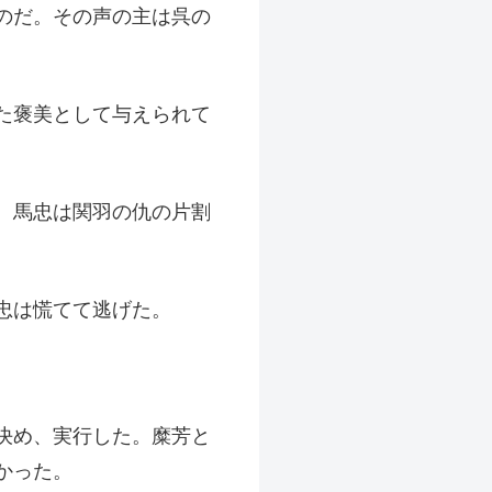
のだ。その声の主は呉の
た褒美として与えられて
。馬忠は関羽の仇の片割
忠は慌てて逃げた。
決め、実行した。糜芳と
かった。