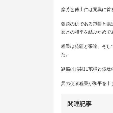
糜芳と傅士仁は関興に首
張飛の仇である范疆と張
蜀との和平を結ぶためで
程秉は范疆と張達、そし
た。
劉備は張苞に范疆と張達
呉の使者程秉が和平を申
関連記事