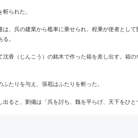
を斬られた。
達は、呉の建業から檻車に乗せられ、程秉が使者として
ある。
て沈香（じんこう）の銘木で作った箱を差し出す。箱の
のふたりを与え、張苞はふたりを斬った。
し出ると、劉備は「呉を討ち、魏を平らげ、天下をひと