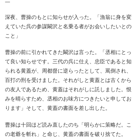
二
深夜、曹操のもとに知らせが入った。「漁翁に身を変
えていた呉の参謀闞沢と名乗る者がお会いしたいとの
こと」
曹操の前に引かれてきた闞沢は言った。「丞相にとっ
て良い知らせです。三代の呉に仕え、忠臣であると知
られる黄蓋が、周都督に逆らったとして、罵倒され、
百打の刑を受けました。それがしと黄蓋とは古くから
の友人であるため、黄蓋はそれがしに託しました。恨
みを晴らすため、丞相のお味方につきたいと申してお
ります」そして、黄蓋の書面を差し出した。
曹操は十回ほど読み直したのち「明らかに策略だ。こ
の老爺を斬れ」と命じ、黄蓋の書面を破り捨てた。